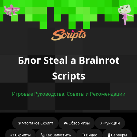
Блог Steal a Brainrot
Scripts
Игровые Руководства, Советы и Рекомендации
🎯 Что такое Скрипт
🎮 Обзор Игры
⚡ Функции
📜 Скрипты
🚀 Как Запустить
📺 Видео
🖥️ Серверы