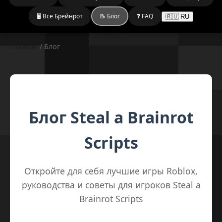
🖥️ Все Брейнрот
📝 Блог
❓ FAQ
🇷🇺
RU
Главная
/
Блог
Блог Steal a Brainrot
Scripts
Откройте для себя лучшие игры Roblox,
руководства и советы для игроков Steal a
Brainrot Scripts