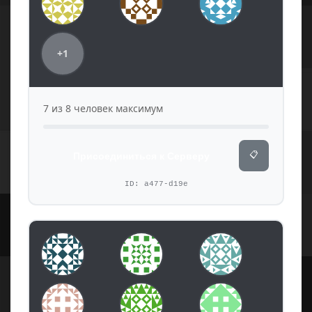
+1
7 из 8 человек максимум
📋
Присоединиться к Серверу
ID: a477-d19e