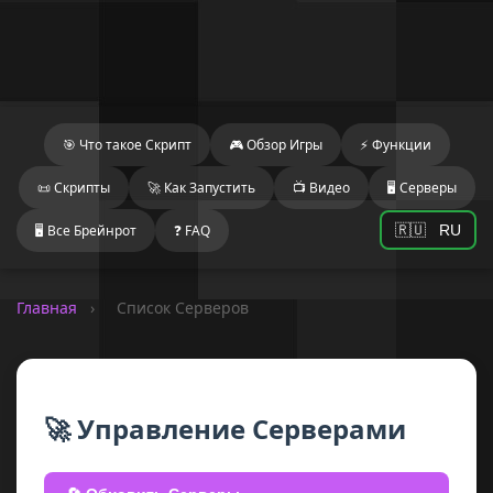
🎯 Что такое Скрипт
🎮 Обзор Игры
⚡ Функции
📜 Скрипты
🚀 Как Запустить
📺 Видео
🖥️ Серверы
🖥️ Все Брейнрот
❓ FAQ
🇷🇺
RU
Главная
›
Список Серверов
Обновить список серверов для получения актуал
🚀 Управление Серверами